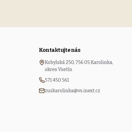
Kontaktujte nás
Kobylská 250, 756 05 Karolinka,
okres Vsetín
571 450 561
zuskarolinka@vs.inext.cz