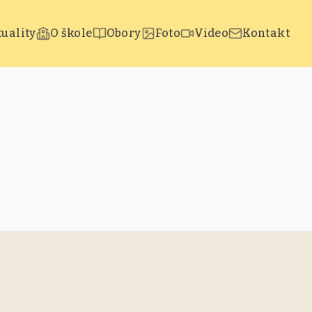
uality
O škole
Obory
Foto
Video
Kontakt