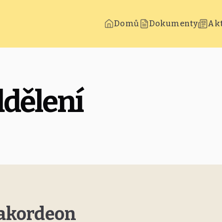
Domů
Dokumenty
Akt
dělení
 akordeon