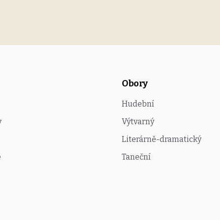
Obory
Hudební
y
Výtvarný
Literárně-dramatický
e
Taneční