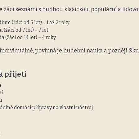
 žáci seznámí s hudbou klasickou, populární a lidovo
um (žáci od 5 let) – 1 až 2 roky
 (žáci od 7 let) – 7 let
ia (žáci od 14 let) – 4 roky
individuálně, povinná je hudební nauka a později Sk
 přijetí
h
ní
u
delné domácí přípravy na vlastní nástroj
k