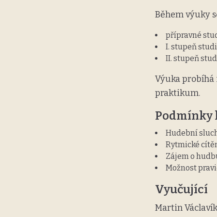
Během výuky se
přípravné studi
I. stupeň studia
II. stupeň stud
Výuka probíhá 
praktikum.
Podmínky k
Hudební sluc
Rytmické cítě
Zájem o hudb
Možnost pravi
Vyučující
Martin Václaví